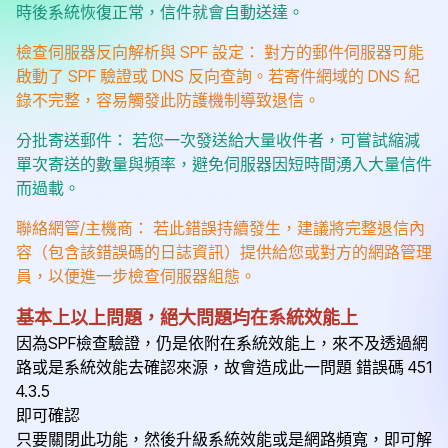
時後系統恢復正常，信件就會自動送達。
檢查伺服器反向解析與 SPF 設定： 對方的郵件伺服器可能
啟動了 SPF 驗證或 DNS 反向查詢。若寄件網域的 DNS 紀
錄不完整，容易觸發此防護機制導致退信。
分批寄送郵件： 若您一次發送給大量收件者，可嘗試縮減
單次寄送的數量與頻率，避免伺服器因短時間湧入大量信件
而過載。
聯絡網管/主機商： 若此錯誤持續發生，建議將完整退信內
容（包含該錯誤碼的日誌資訊）提供給您或對方的網路管理
員，以便進一步檢查伺服器組態。
基本上以上問題，絕大問題均在系統效能上
因為SPF檢查驗證，仍是依附在系統效能上，來不及透過網
路或是系統效能去確認來源，故會造成此一問題 錯誤碼 451
4.3.5
即可確認
只要關閉此功能，然後升級系統效能或是網路頻寬，即可解