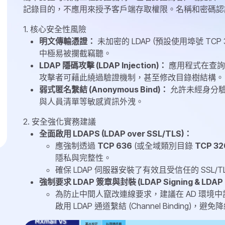
記錄目的，不應用來授予客戶端存取權限。名稱和密碼認
1. 核心安全性風險
明文傳輸憑證：
未加密的 LDAP (預設使用埠號 T
中極易被攔截竊聽。
LDAP 隱碼攻擊 (LDAP Injection)：
應用程式在查詢 
攻擊者可藉此繞過驗證機制，甚至修改目錄樹結構。
弱式匿名繫結 (Anonymous Bind)：
允許未經身分
與人員清單等敏感資訊外洩。
2. 安全強化實務建議
全面啟用 LDAPS (LDAP over SSL/TLS)：
應強制透過
TCP 636
(或全域類別目錄
TCP 32
隱私與完整性。
確保 LDAP 伺服器安裝了有效且受信任的 SSL/T
強制要求 LDAP 簽章與封裝 (LDAP Signing & LDAP C
為防止中間人竄改連線要求，建議在 AD 環境
啟用 LDAP 通道繫結 (Channel Binding)，避