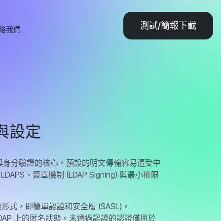
測試/簡報下載
絡我們
用與設定
帳號與身分驗證的核心。預設的明文傳輸容易遭受中
PS、簽章機制 (LDAP Signing) 與最小權限
證形式，即簡單認證和安全層 (SASL)。
DAP 上的匿名狀態。未通過認證的認證僅用於