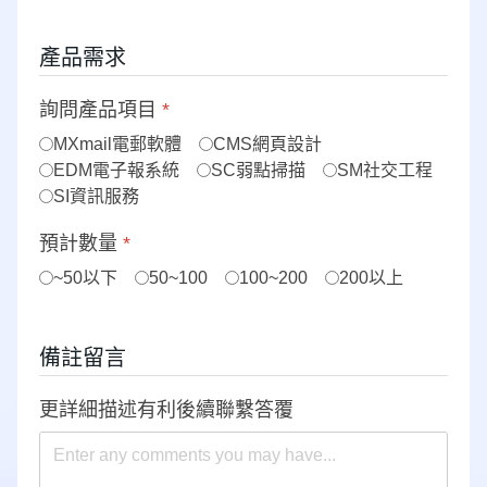
產品需求
詢問產品項目
*
MXmail電郵軟體
CMS網頁設計
EDM電子報系統
SC弱點掃描
SM社交工程
SI資訊服務
預計數量
*
~50以下
50~100
100~200
200以上
備註留言
更詳細描述有利後續聯繫答覆